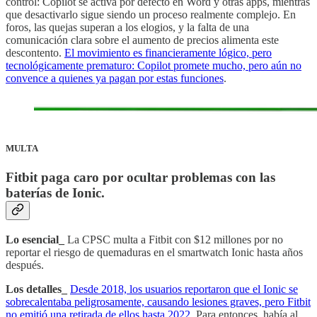
control: Copilot se activa por defecto en Word y otras apps, mientras
que desactivarlo sigue siendo un proceso realmente complejo. En
foros, las quejas superan a los elogios, y la falta de una
comunicación clara sobre el aumento de precios alimenta este
descontento.
El movimiento es financieramente lógico, pero
tecnológicamente prematuro: Copilot promete mucho, pero aún no
convence a quienes ya pagan por estas funciones
.
MULTA
Fitbit paga caro por ocultar problemas con las
baterías de Ionic.
Lo esencial_
La CPSC multa a Fitbit con $12 millones por no
reportar el riesgo de quemaduras en el smartwatch Ionic hasta años
después.
Los detalles_
Desde 2018, los usuarios reportaron que el Ionic se
sobrecalentaba peligrosamente, causando lesiones graves, pero Fitbit
no emitió una retirada de ellos hasta 2022
. Para entonces, había al