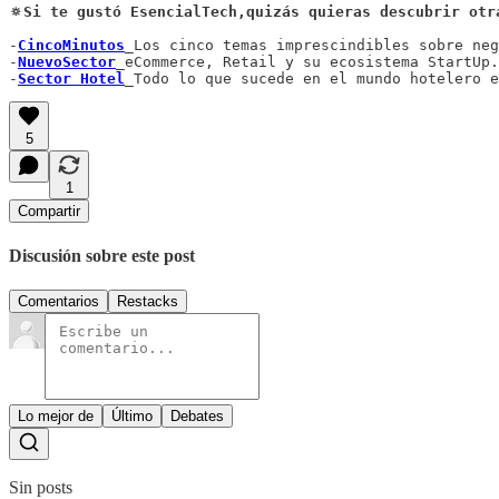
🔅Si te gustó EsencialTech,quizás quieras descubrir otr
-
CincoMinutos
_Los cinco temas imprescindibles sobre neg
-
NuevoSector
_eCommerce, Retail y su ecosistema StartUp.

-
Sector Hotel
_Todo lo que sucede en el mundo hotelero e
5
1
Compartir
Discusión sobre este post
Comentarios
Restacks
Lo mejor de
Último
Debates
Sin posts