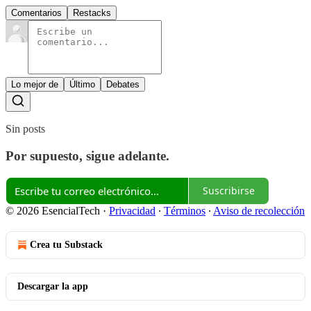
Comentarios
Restacks
Lo mejor de
Último
Debates
Sin posts
Por supuesto, sigue adelante.
Suscribirse
© 2026 EsencialTech
·
Privacidad
∙
Términos
∙
Aviso de recolección
Crea tu Substack
Descargar la app