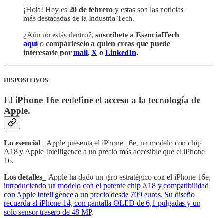
¡Hola! Hoy es
20 de febrero
y estas son las noticias
más destacadas de la Industria Tech.
¿Aún no estás dentro?,
suscríbete a EsencialTech
aquí
o
compárteselo a quien creas que puede
interesarle por
mail
,
X
o
LinkedIn
.
DISPOSITIVOS
El iPhone 16e redefine el acceso a la tecnología de
Apple.
Lo esencial_
Apple presenta el iPhone 16e, un modelo con chip
A18 y Apple Intelligence a un precio más accesible que el iPhone
16.
Los detalles_
Apple ha dado un giro estratégico con el iPhone 16e,
introduciendo un modelo con el potente chip A18 y compatibilidad
con Apple Intelligence a un precio desde 709 euros. Su diseño
recuerda al iPhone 14, con pantalla OLED de 6,1 pulgadas y un
solo sensor trasero de 48 MP
.