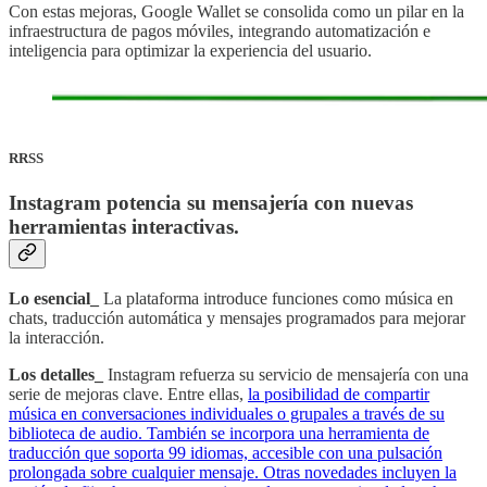
Con estas mejoras, Google Wallet se consolida como un pilar en la
infraestructura de pagos móviles, integrando automatización e
inteligencia para optimizar la experiencia del usuario.
RRSS
Instagram potencia su mensajería con nuevas
herramientas interactivas
.
Lo esencial_
La plataforma introduce funciones como música en
chats, traducción automática y mensajes programados para mejorar
la interacción.
Los detalles_
Instagram refuerza su servicio de mensajería con una
serie de mejoras clave. Entre ellas,
la posibilidad de compartir
música en conversaciones individuales o grupales a través de su
biblioteca de audio. También se incorpora una herramienta de
traducción que soporta 99 idiomas, accesible con una pulsación
prolongada sobre cualquier mensaje. Otras novedades incluyen la