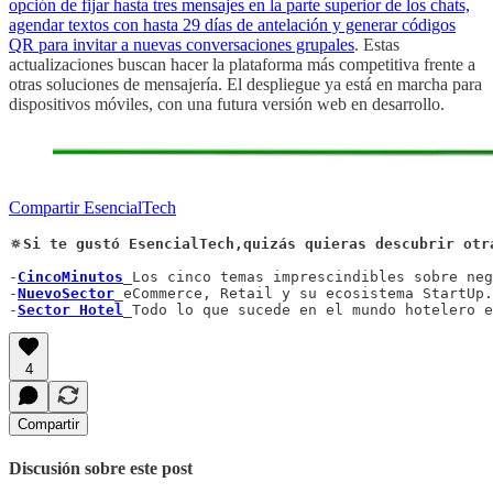
opción de fijar hasta tres mensajes en la parte superior de los chats,
agendar textos con hasta 29 días de antelación y generar códigos
QR para invitar a nuevas conversaciones grupales
. Estas
actualizaciones buscan hacer la plataforma más competitiva frente a
otras soluciones de mensajería. El despliegue ya está en marcha para
dispositivos móviles, con una futura versión web en desarrollo.
Compartir EsencialTech
🔅Si te gustó EsencialTech,quizás quieras descubrir otr
-
CincoMinutos
_Los cinco temas imprescindibles sobre neg
-
NuevoSector
_eCommerce, Retail y su ecosistema StartUp.

-
Sector Hotel
_Todo lo que sucede en el mundo hotelero e
4
Compartir
Discusión sobre este post