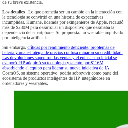
de su breve existencia.
Los detalles_
Lo que prometía ser un cambio en la interacción con
la tecnología se convirtió en una historia de expectativas
incumplidas. Humane, liderada por exingenieros de Apple, recaudó
más de $230M para desarrollar un dispositivo que desafiaba la
dependencia del smartphone. Su propuesta: un wearable impulsado
por inteligencia artificial.
Sin embargo,
críticas por rendimiento deficiente, problemas de
batería y una estrategia de precios confusa minaron su credibilidad.
Las devoluciones superaron las ventas y el entusiasmo inicial se
evaporó. HP adquirió su tecnología y talento por $116M,
absorbiendo al equipo para liderar su nueva iniciativa de IA
.
CosmOS, su sistema operativo, podría sobrevivir como parte del
ecosistema de productos inteligentes de HP, integrándose en
ordenadores y wearables.