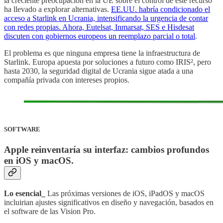
la creciente preocupación en la UE sobre el control de este recurso
ha llevado a explorar alternativas.
EE.UU. habría condicionado el
acceso a Starlink en Ucrania, intensificando la urgencia de contar
con redes propias. Ahora, Eutelsat, Inmarsat, SES e Hisdesat
discuten con gobiernos europeos un reemplazo parcial o total
.
El problema es que ninguna empresa tiene la infraestructura de
Starlink. Europa apuesta por soluciones a futuro como IRIS², pero
hasta 2030, la seguridad digital de Ucrania sigue atada a una
compañía privada con intereses propios.
SOFTWARE
Apple reinventaría su interfaz: cambios profundos
en iOS y macOS
.
Lo esencial_
Las próximas versiones de iOS, iPadOS y macOS
incluirian ajustes significativos en diseño y navegación, basados en
el software de las Vision Pro.