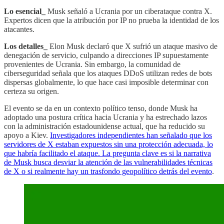
Lo esencial_
Musk señaló a Ucrania por un ciberataque contra X.
Expertos dicen que la atribución por IP no prueba la identidad de los
atacantes.
Los detalles_
Elon Musk declaró que X sufrió un ataque masivo de
denegación de servicio, culpando a direcciones IP supuestamente
provenientes de Ucrania. Sin embargo, la comunidad de
ciberseguridad señala que los ataques DDoS utilizan redes de bots
dispersas globalmente, lo que hace casi imposible determinar con
certeza su origen.
El evento se da en un contexto político tenso, donde Musk ha
adoptado una postura crítica hacia Ucrania y ha estrechado lazos
con la administración estadounidense actual, que ha reducido su
apoyo a Kiev.
Investigadores independientes han señalado que los
servidores de X estaban expuestos sin una protección adecuada, lo
que habría facilitado el ataque. La pregunta clave es si la narrativa
de Musk busca desviar la atención de las vulnerabilidades técnicas
de X o si realmente hay un trasfondo geopolítico detrás del evento
.