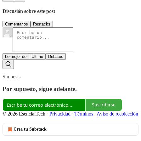
Discusión sobre este post
Comentarios
Restacks
Lo mejor de
Último
Debates
Sin posts
Por supuesto, sigue adelante.
Suscribirse
© 2026 EsencialTech
·
Privacidad
∙
Términos
∙
Aviso de recolección
Crea tu Substack