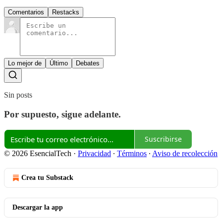
Comentarios
Restacks
Lo mejor de
Último
Debates
Sin posts
Por supuesto, sigue adelante.
Suscribirse
© 2026 EsencialTech
·
Privacidad
∙
Términos
∙
Aviso de recolección
Crea tu Substack
Descargar la app