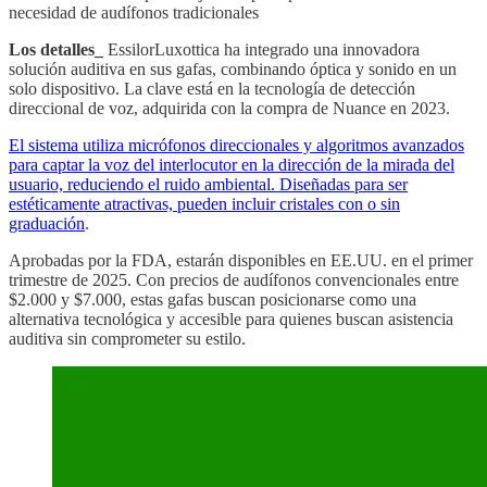
necesidad de audífonos tradicionales
Los detalles_
EssilorLuxottica ha integrado una innovadora
solución auditiva en sus gafas, combinando óptica y sonido en un
solo dispositivo. La clave está en la tecnología de detección
direccional de voz, adquirida con la compra de Nuance en 2023.
El sistema utiliza micrófonos direccionales y algoritmos avanzados
para captar la voz del interlocutor en la dirección de la mirada del
usuario, reduciendo el ruido ambiental. Diseñadas para ser
estéticamente atractivas, pueden incluir cristales con o sin
graduación
.
Aprobadas por la FDA, estarán disponibles en EE.UU. en el primer
trimestre de 2025. Con precios de audífonos convencionales entre
$2.000 y $7.000, estas gafas buscan posicionarse como una
alternativa tecnológica y accesible para quienes buscan asistencia
auditiva sin comprometer su estilo.