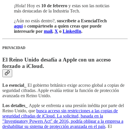
¡Hola! Hoy es
10 de febrero
y estas son las noticias
más destacadas de la Industria Tech.
¿Aún no estás dentro?,
suscríbete a EsencialTech
aquí
o
compárteselo a quien creas que puede
interesarle por
mail
,
X
o
LinkedIn
.
PRIVACIDAD
El Reino Unido desafía a Apple con un acceso
forzado a iCloud.
Lo esencial_
El gobierno británico exige acceso global a copias de
seguridad cifradas. Apple evalúa retirar la función de protección
avanzada en Reino Unido.
Los detalles_
Apple se enfrenta a una presión inédita por parte del
Reino Unido, que
busca acceso sin restricciones a las copias de
seguridad cifradas de iCloud. La solicitud, basada en la
"Investigatory Powers Act" de 2016, podría obligar a la empresa a
deshabilitar su sistema de protección avanzada en el país
. El