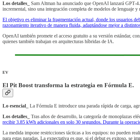
Los detalles_
Sam Altman ha anunciado que OpenAI lanzará GPT-4.5 e
incremental, sino una integración completa de modelos de lenguaje y
El objetivo es eliminar la fragmentación actual, donde los usuarios 
razonamiento iterativo de manera fluida, adaptándose mejor a distintos
OpenAI también promete el acceso gratuito a su versión estándar, con
quienes también trabajan en arquitecturas híbridas de IA.
EV
El Pit Boost transforma la estrategia en Fórmula E.
Lo esencial_
La Fórmula E introduce una parada rápida de carga, agre
Los detalles_
Tras años de desarrollo, la categoría de monoplazas elé
recibir 3.85 kWh adicionales en solo 30 segundos. Durante la operació
La medida impone restricciones tácticas a los equipos: no pueden real
para estas paradas. La expectativa es que, si el debut es exitoso, se