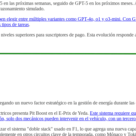
n las próximas semanas, seguido de GPT-5 en los próximos meses. A d
 razonamiento simulado.
deben elegir entre múltiples variantes como GPT-4o, o1 y o3-mini. Con 
 tipos de tareas
.
 niveles superiores para suscriptores de pago. Esta evolución responde
gando un nuevo factor estratégico en la gestión de energía durante las 
ctricos presenta Pit Boost en el E-Prix de Yeda.
Este sistema requiere q
n, solo dos mecánicos pueden intervenir en el vehículo, con un tercero
izar el sistema "doble stack" usado en F1, lo que agrega una nueva capa
 implemente en otros circuitos clave de la temporada, como Mónaco y Tok