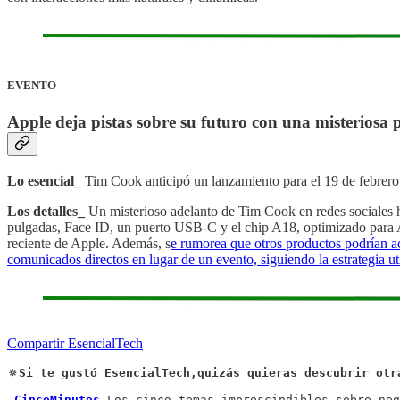
EVENTO
Apple deja pistas sobre su futuro con una misteriosa 
Lo esencial_
Tim Cook anticipó un lanzamiento para el 19 de febrero
Los detalles_
Un misterioso adelanto de Tim Cook en redes sociales 
pulgadas, Face ID, un puerto USB-C y el chip A18, optimizado para Ap
reciente de Apple. Además, s
e rumorea que otros productos podrían a
comunicados directos en lugar de un evento, siguiendo la estrategia u
Compartir EsencialTech
🔅Si te gustó EsencialTech,quizás quieras descubrir otr
-
CincoMinutos
_Los cinco temas imprescindibles sobre neg