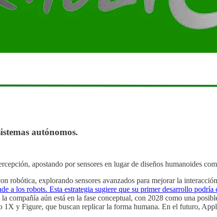
 sistemas autónomos
.
percepción, apostando por sensores en lugar de diseños humanoides com
n robótica, explorando sensores avanzados para mejorar la interacció
e a los robots. Esta estrategia sugiere que su primer desarrollo podría 
la compañía aún está en la fase conceptual, con 2028 como una posible
 1X y Figure, que buscan replicar la forma humana. En el futuro, Apple