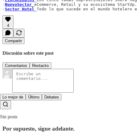
-
NuevoSector
_eCommerce, Retail y su ecosistema StartUp.

-
Sector Hotel
_Todo lo que sucede en el mundo hotelero e
4
Compartir
Discusión sobre este post
Comentarios
Restacks
Lo mejor de
Último
Debates
Sin posts
Por supuesto, sigue adelante.