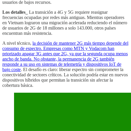
usuarios de bajos recursos.
Los detalles_
La transición a 4G y 5G requiere reasignar
frecuencias ocupadas por redes más antiguas. Mientras operadores
en Vietnam lograron una migración acelerada reduciendo el número
de usuarios de 2G de 18 millones a solo 143.000, otros países
encuentran más resistencia.
A nivel técnico,
la decisión de mantener 2G más tiempo depende del
consumo de espectro. Empresas como MTN y Vodacom han
priorizado apagar 3G antes que 2G, ya que la segunda ocupa menos
ancho de banda. No obstante, la permanencia de 2G también
responde a su uso en sistemas de telemetría y dispositivos IoT de
bajo coste
. El desafío es claro: liberar espectro sin comprometer la
conectividad de sectores críticos. La solución podría estar en nuevos
dispositivos híbridos que permitan la transición sin afectar la
cobertura básica.