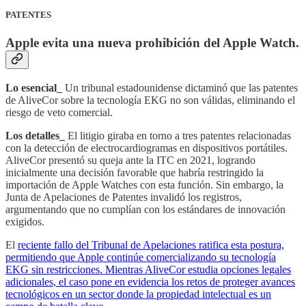
PATENTES
Apple evita una nueva prohibición del Apple Watch.
Lo esencial_
Un tribunal estadounidense dictaminó que las patentes
de AliveCor sobre la tecnología EKG no son válidas, eliminando el
riesgo de veto comercial.
Los detalles_
El litigio giraba en torno a tres patentes relacionadas
con la detección de electrocardiogramas en dispositivos portátiles.
AliveCor presentó su queja ante la ITC en 2021, logrando
inicialmente una decisión favorable que habría restringido la
importación de Apple Watches con esta función. Sin embargo, la
Junta de Apelaciones de Patentes invalidó los registros,
argumentando que no cumplían con los estándares de innovación
exigidos.
El
reciente fallo del Tribunal de Apelaciones ratifica esta postura,
permitiendo que Apple continúe comercializando su tecnología
EKG sin restricciones. Mientras AliveCor estudia opciones legales
adicionales, el caso pone en evidencia los retos de proteger avances
tecnológicos en un sector donde la propiedad intelectual es un