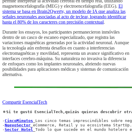
permite interpretar la actividad cerebral en tiempo real, utilizando
magnetoencefalografía (MEG) y electroencefalografía (EEG).
El
sistema se basa en Brain2Qwerty, un modelo de IA que analiza las
señales neuronales asociadas al acto de teclear, logrando identificar
hasta el 80% de los caracteres con precisión contextual
.
Durante los ensayos, los participantes permanecieron inmóviles
dentro de un casco de escaneo especializado, que registra las
variaciones magnéticas generadas por la actividad neuronal. Aunque
la tecnología aún enfrenta desafíos en cuanto a interferencias
electromagnéticas y movilidad, representa un avance significativo en
interfaces cerebro-máquina. Su naturaleza no invasiva la diferencia
de enfoques como los implantes neuronales, abriendo nuevas
posibilidades para aplicaciones médicas y sistemas de comunicación
alternativa.
Compartir EsencialTech
🔅Si te gustó EsencialTech,quizás quieras descubrir otr
-
CincoMinutos
_Los cinco temas imprescindibles sobre neg
-
NuevoSector
_eCommerce, Retail y su ecosistema StartUp.

-
Sector Hotel
_Todo lo que sucede en el mundo hotelero e